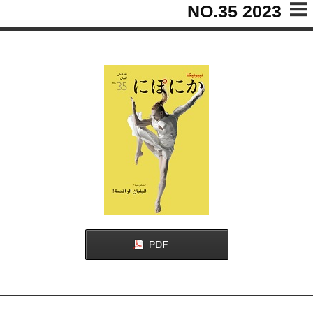
2023 NO.35
المحتويات
المحتويات
لماذا يرقص الشعب الياباني؟
فوريو أودوري أحد عناصر التراث الثقافي غير المادي
لليابان
فوريو أودوري
التقليديون والمبتكرون
الذهاب إلى المسرح لمشاهدة عروض الرقص
الرقص في الأنمي
رحلة افتراضية عبر اليابان
رقصات اليابان المقنّعة