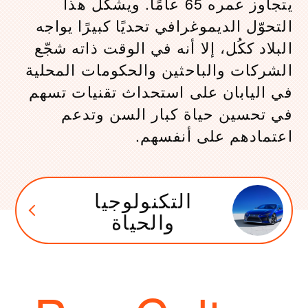
يتجاوز عمره 65 عامًا. ويشكل هذا
التحوّل الديموغرافي تحديًا كبيرًا يواجه
البلاد ككُل، إلا أنه في الوقت ذاته شجّع
الشركات والباحثين والحكومات المحلية
في اليابان على استحداث تقنيات تسهم
في تحسين حياة كبار السن وتدعم
اعتمادهم على أنفسهم.
التكنولوجيا
والحياة