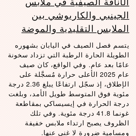
الأناقة الصيفية في ملابس
الجينبي والكاريوشي بين
الملابس التقليدية والموضة
يتسم فصل الصيف في اليابان بشهوره
الطويلة الحارة الرطبة التي تزداد سخونة
عامًا بعد عام. وفي الواقع، كان صيف
عام 2025 الأعلى حرارة مُسجَّلة على
الإطلاق، إذ سجّل ارتفاعًا يبلغ 2.36 درجة
مئوية فوق المتوسط طويل الأمد، وبلغت
درجة الحرارة في إيسيساكي بمقاطعة
غونما 41.8 درجة مئوية. وفي تلك
الظروف يصبح ارتداء ملابس خفيفة
ومسامية ضرورة لا غنى عنها.