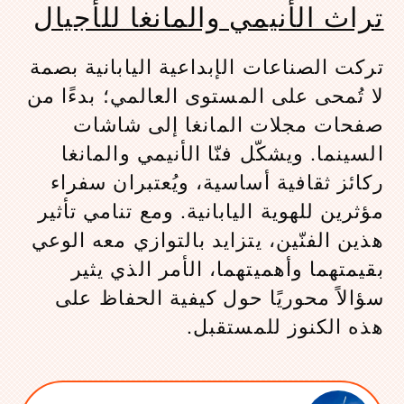
تراث الأنيمي والمانغا للأجيال
تركت الصناعات الإبداعية اليابانية بصمة
لا تُمحى على المستوى العالمي؛ بدءًا من
صفحات مجلات المانغا إلى شاشات
السينما. ويشكّل فنّا الأنيمي والمانغا
ركائز ثقافية أساسية، ويُعتبران سفراء
مؤثرين للهوية اليابانية. ومع تنامي تأثير
هذين الفنّين، يتزايد بالتوازي معه الوعي
بقيمتهما وأهميتهما، الأمر الذي يثير
سؤالاً محوريًا حول كيفية الحفاظ على
هذه الكنوز للمستقبل.