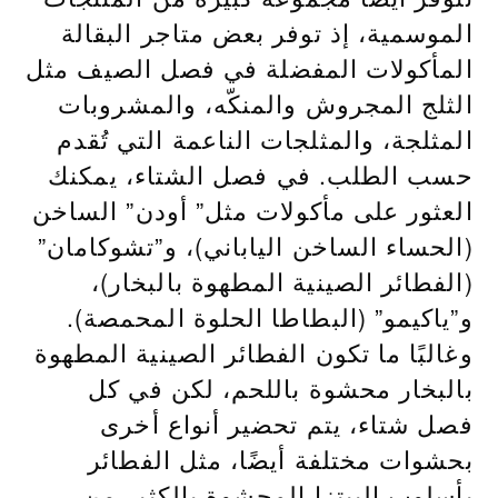
الموسمية، إذ توفر بعض متاجر البقالة
المأكولات المفضلة في فصل الصيف مثل
الثلج المجروش والمنكّه، والمشروبات
المثلجة، والمثلجات الناعمة التي تُقدم
حسب الطلب. في فصل الشتاء، يمكنك
العثور على مأكولات مثل” أودن” الساخن
(الحساء الساخن الياباني)، و”تشوكامان”
(الفطائر الصينية المطهوة بالبخار)،
و”ياكيمو” (البطاطا الحلوة المحمصة).
وغالبًا ما تكون الفطائر الصينية المطهوة
بالبخار محشوة باللحم، لكن في كل
فصل شتاء، يتم تحضير أنواع أخرى
بحشوات مختلفة أيضًا، مثل الفطائر
بأسلوب البيتزا المحشوة بالكثير من