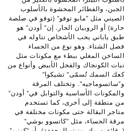
الجبن، والفطائر المحشوة بالأسلوب
الصيني مثل ”مابو توفو” (توفو في صلصة
حارة) أو الروبيان الحار. إن” أودن” هو
طبق ياباني يحب الأشخاص تناوله في
فصل الشتاء. وهو نوع من الحساء
الساخن المغلي ببطء مع مكونات مثل
نبات الكونجاك والفجل الأبيض وأنواع من
كعك السمك تُسمّى” تشيكوا”
و”ساتسوماجيه”. وتختلف المرقة
والمكونات الأساسية والتوابل في” أودن”
من منطقة إلى أخرى، كما تستخدم
متاجر البقالة حتى مكونات مختلفة في
مرقة الحساء، مثل ”كاتسوو بوشي”
(رقائق سمك بونيتو المجففة)، أو ”كونبو”