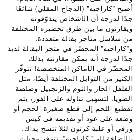
أصبح ”كاراجيه” (الدجاج المقلي) شائعًا
جدًا لدرجة أن الأشخاص يتذوّقونه
ويقارنون ما بين طرق تحضيره المختلفة
من سلاسل متاجر بقالة متعددة.
و”كاراجيه” المحضّر في متجر البقالة لذيذ
جدًا لدرجة أنه يمكن مقارنته بذلك
المحضّر في الأماكن المتخصصة! تتوفّر
الكثير من التوابل المختلفة أيضًا، مثل
الفلفل الحار والثوم والزنجبيل وصلصة
الصويا. لتسهيل تناوله على الفور، يتم
تقطيع اللحم إلى قطع صغيرة الحجم أو
وضعه على عود أو تقديمه في كيس
ورقي أو علبة كرتون لئلا تتسخ يداك.
بالإضافة إلى” كاراجيه”، تتوفر وجبات