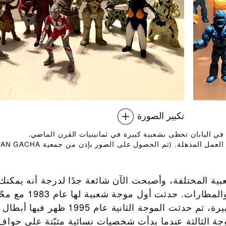
تكبير الصورة
في اليابان تحظى بشعبية كبيرة في ثمانينيات القرن الماضي.
عام 1994، أظهرت ألعاب Ultraman من السلسلة HG دقة العمل المذهلة. (تم الحصول على الصو
ة المختلفة، وأصبحت الآن شائعة جدًا لدرجة أنه يمكنك 
عليها في المتاجر المتخصصة ومحطات القطار والمطارات. حدثت 
على شكل شخصيات كارتونية اكتسبت شعبية كبيرة، ثم حدثت الموجة الثانية 
 أنيما. عام 2012، حدثت الموجة الثالثة عندما بدأت شخصيات نسائية مثبّتة على ح