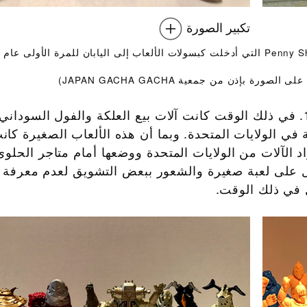
تكبير الصورة
بإذن من جمعية JAPAN GACHA GACHA)
بدأ تاريخ كبسولات الألعاب في اليابان عام 1965. في ذلك الوقت كانت آلات بيع العلكة والفول السود
 في الولايات المتحدة. وبما أن هذه الألعاب الصغيرة كانت
د الآلات من الولايات المتحدة ووضعها أمام متاجر الحلوى
 بإمكانك الحصول على لعبة صغيرة والشعور ببعض التشويق لعدم معرفة 
 في ذلك الوقت.