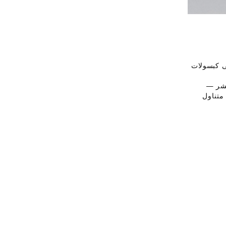
ى كبسولات
شركة Artek حقوق الطبع والنشر —
ي في متناول