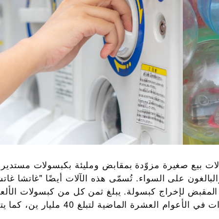
 آلات بيع صغيرة مزوّدة بمقابض ومليئة بكبسولات مستديرة
لبالغون على السواء. تُسمّى هذه الآلات أيضًا "غاتشا غات
 المقبض لإخراج كبسولة. يبلغ ثمن كل من كبسولات الألع
بين 100 إلى 500 ين، وارتفعت مبيعاتها 1,5 مرات في الأعوام العشرة الماضية