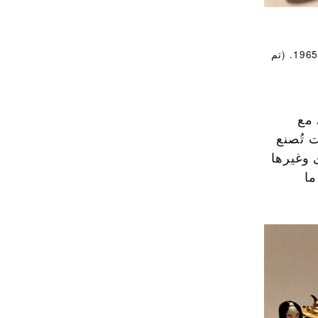
آلات كبسولات الألعاب بـ 10 ين من شركة Penny Shokai Co., Ltd.‎ التي أدخلت كبسولات الألعاب إلى اليابان للمرة الأولى عام 1965. (تم
اني مع
 تُصنع
 وغيرها
ما