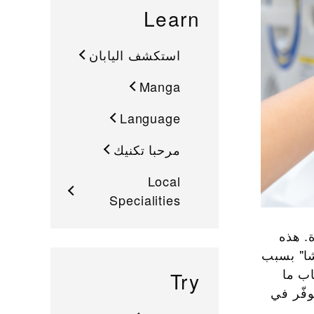
Learn
استكشف اليابان
Manga
Language
مرحبا تكنيك
Local
Specialities
. هذه
شا" بسبب
اب ما
Try
 لتبلغ 40 مليار ين، كما يتوفّر في