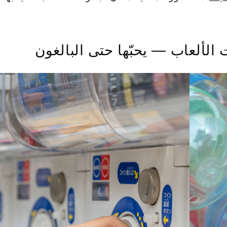
 الألعاب — يحبّها حتى البالغون