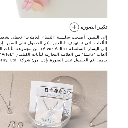
تكبير الصورة
إلى اليمين: أصبحت سلسلة "النساء العاملات" تحظى بشعبي
الألعاب التي تستهدف البالغين. (تم الحصول على الصور بإذن من شركة , Ltd.‎
أل
يدهم. (تم الحصول على الصورة بإذن من: شركة T-ARTS Company, Ltd.‎)