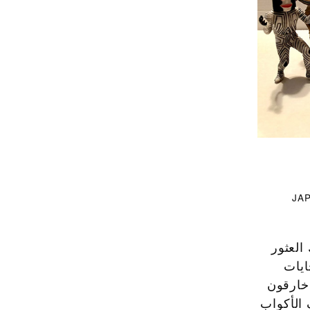
ر بإذن من جمعية JAPAN GACHA
العثور
أول موجة شعبية لها عام 1983 مع محّايات
عام 1995 ظهر فيها أبطال خارقون
واف الأكواب