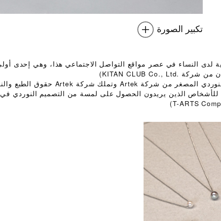
تكبير الصورة
ة لدى النساء في عصر مواقع التواصل الاجتماعي هذا، وهي إحدى أول
KITAN CLUB Co.)
إلى اليسار: السلسلة <Alvar Aalto> من مجموعة الأثاث النوردي المصغر من شركة Artek وتملك 
عاب "غاتشا" من العلامة التجارية للأثاث الفنلندي "Artek" للأشخاص الذين يريدون الحصول على لمسة من التصميم النورد