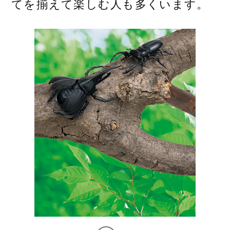
てを
揃
えて
楽
しむ
人
も
多
くいます。