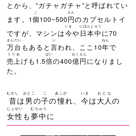
とから、‟ガチャガチャ”と
呼
ばれてい
こ
えん
ます。1
個
100~500
円
のカプセルトイ
いま
にほんじゅう
ですが、マシンは
今
や
日本中
に70
まんだい
い
ねん
万台
もあると
言
われ、ここ10
年
で
うりあ
ばい
おくえん
売上
げも1.5
倍
の400
億円
になりまし
た。
むかし
おとこ
こ
あこが
いま
おとな
昔
は
男
の
子
の
憧
れ、
今
は
大人
の
じょせい
むちゅう
女性
も
夢中
に