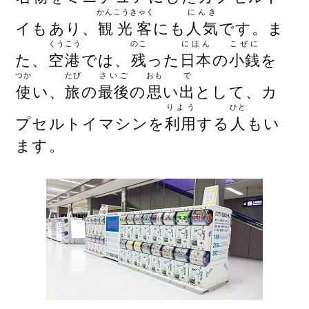
かんこうきゃく
にんき
イもあり、
観光客
にも
人気
です。ま
くうこう
のこ
にほん
こぜに
た、
空港
では、
残
った
日本
の
小銭
を
つか
たび
さいご
おも
で
使
い、
旅
の
最後
の
思
い
出
として、カ
りよう
ひと
プセルトイマシンを
利用
する
人
もい
ます。