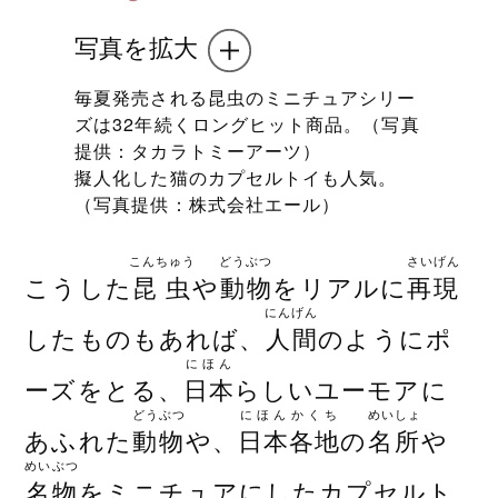
写真を拡大
毎夏発売される昆虫のミニチュアシリー
ズは32年続くロングヒット商品。（写真
提供：タカラトミーアーツ）
擬人化した猫のカプセルトイも人気。
（写真提供：株式会社エール）
こんちゅう
どうぶつ
さいげん
こうした
昆虫
や
動物
をリアルに
再現
にんげん
したものもあれば、
人間
のようにポ
にほん
ーズをとる、
日本
らしいユーモアに
どうぶつ
にほんかくち
めいしょ
あふれた
動物
や、
日本各地
の
名所
や
めいぶつ
名物
をミニチュアにしたカプセルト