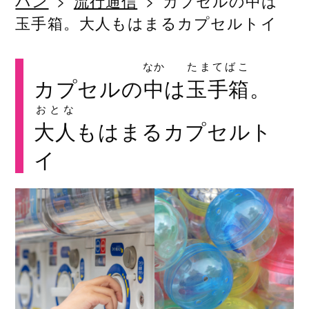
パン
流行通信
カプセルの中は
玉手箱。大人もはまるカプセルトイ
なか
たまてばこ
カプセルの
中
は
玉手箱
。
おとな
大人
もはまるカプセルト
イ