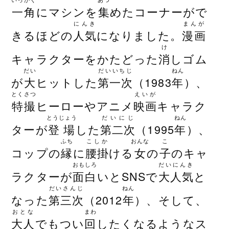
一角
にマシンを
集
めたコーナーがで
にんき
まんが
きるほどの
人気
になりました。
漫画
け
キャラクターをかたどった
消
しゴム
だい
だいいちじ
ねん
が
大
ヒットした
第一次
（1983
年
）、
とくさつ
えいが
特撮
ヒーローやアニメ
映画
キャラク
とうじょう
だいにじ
ねん
ターが
登場
した
第二次
（1995
年
）、
ふち
こしか
おんな
こ
コップの
縁
に
腰掛
ける
女
の
子
のキャ
おもしろ
だいにんき
ラクターが
面白
いとSNSで
大人気
と
だいさんじ
ねん
なった
第三次
（2012
年
）、そして、
おとな
まわ
大人
でもつい
回
したくなるようなス