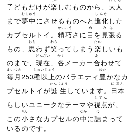
子
どもだけが
楽
しむものから、
大人
むちゅう
しんか
まで
夢中
にさせるものへと
進化
した
せいこう
め
みは
カプセルトイ。
精巧
さに
目
を
見張
る
おも
わら
たの
もの、
思
わず
笑
ってしまう
楽
しいも
げんざい
かく
あ
のまで、
現在
、
各
メーカー
合
わせて
まいつき
しゅいじょう
ゆた
毎月
250
種以上
のバラエティ
豊
かなカ
たんじょう
にほん
プセルトイが
誕生
しています。
日本
してん
らしいユニークなテーマや
視点
が、
ちい
なか
つ
この
小
さなカプセルの
中
に
詰
まって
いるのです。