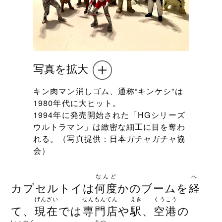
写真を拡大
キン肉マン消しゴム、通称“キンケシ”は
1980年代に大ヒット。
1994年に発売開始された「HGシリーズ
ウルトラマン」は緻密な細工に目を奪わ
れる。（写真提供：日本ガチャガチャ協
会）
なんど
へ
カプセルトイは
何度
かのブームを
経
げんざい
せんもんてん
えき
くうこう
て、
現在
では
専門店
や
駅
、
空港
の
いっかく
あつ