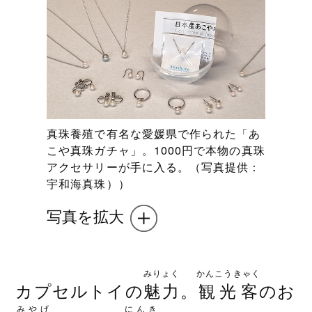
真珠養殖で有名な愛媛県で作られた「あ
こや真珠ガチャ」。1000円で本物の真珠
アクセサリーが手に入る。（写真提供：
宇和海真珠））
写真を拡大
みりょく
かんこうきゃく
カプセルトイの
魅力
。
観光客
のお
みやげ
にんき