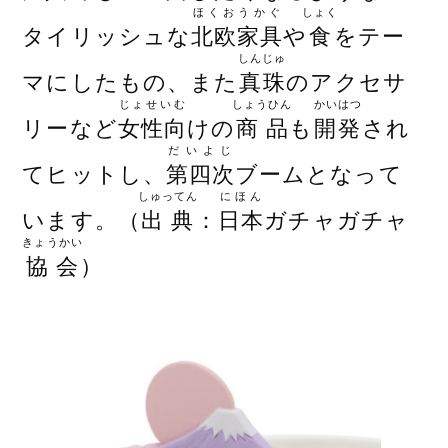
ほくおうかぐ
しょく
タイリッシュな
北欧家具
や
食
をテー
しんじゅ
マにしたもの、また
真珠
のアクセサ
じょせいむ
しょうひん
かいはつ
リーなど
女性向
けの
商品
も
開発
され
だいよじ
てヒットし、
第四次
ブームとなって
しゅってん
にほん
います。（
出典
：
日本
ガチャガチャ
きょうかい
協会
）