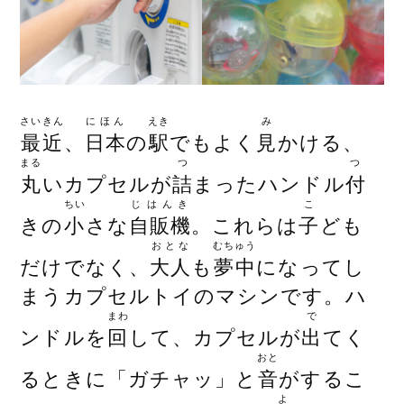
さいきん
にほん
えき
み
最近
、
日本
の
駅
でもよく
見
かける、
まる
つ
つ
丸
いカプセルが
詰
まったハンドル
付
ちい
じはんき
こ
きの
小
さな
自販機
。これらは
子
ども
おとな
むちゅう
だけでなく、
大人
も
夢中
になってし
まうカプセルトイのマシンです。ハ
まわ
で
ンドルを
回
して、カプセルが
出
てく
おと
るときに「ガチャッ」と
音
がするこ
よ