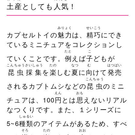
土産
としても
人気
！
みりょく
せいこう
カプセルトイの
魅力
は、
精巧
にでき
ているミニチュアをコレクションし
たと
こ
ていくことです。
例
えば
子
どもが
こんちゅうさいしゅう
たの
なつ
む
はつばい
昆虫採集
を
楽
しむ
夏
に
向
けて
発売
こんちゅう
されるカブトムシなどの
昆虫
のミニ
えん
おも
チュアは、100
円
とは
思
えないリアル
なつくりです。また、１シリーズに
しゅるい
5~6
種類
のアイテムがあるため、すべ
そろ
たの
おお