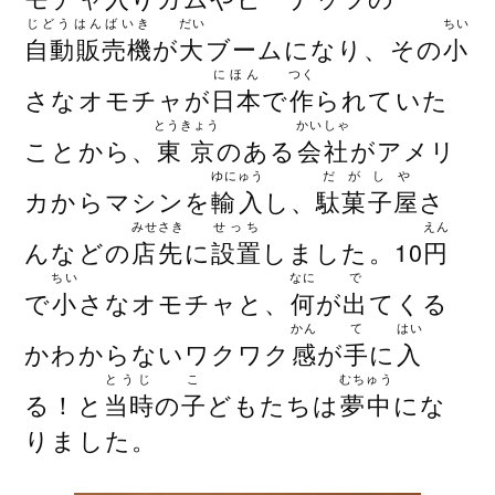
じどうはんばいき
だい
ちい
自動販売機
が
大
ブームになり、その
小
にほん
つく
さなオモチャが
日本
で
作
られていた
とうきょう
かいしゃ
ことから、
東京
のある
会社
がアメリ
ゆにゅう
だがしや
カからマシンを
輸入
し、
駄菓子屋
さ
みせさき
せっち
えん
んなどの
店先
に
設置
しました。10
円
ちい
なに
で
で
小
さなオモチャと、
何
が
出
てくる
かん
て
はい
かわからないワクワク
感
が
手
に
入
とうじ
こ
むちゅう
る！と
当時
の
子
どもたちは
夢中
にな
りました。