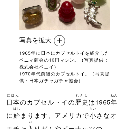
写真を拡大
1965年に日本にカプセルトイを紹介した
ペニィ商会の10円マシン。（写真提供：
株式会社ペニイ）
1970年代前後のカプセルトイ。（写真提
供：日本ガチャガチャ協会）
にほん
れきし
ねん
日本
のカプセルトイの
歴史
は1965
年
はじ
ちい
に
始
まります。アメリカで
小
さなオ
い
モチャ
入
りガムやピーナッツの