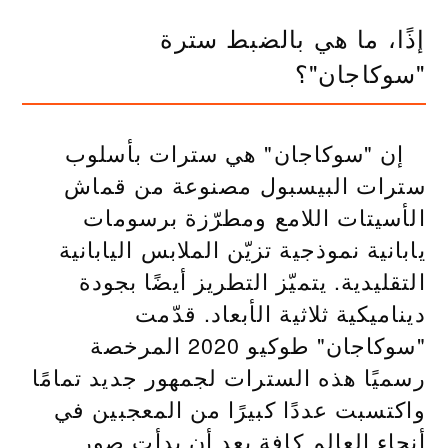
إذًا، ما هي بالضبط سترة
"سوكاجان"؟
إن "سوكاجان" هي سترات بأسلوب
سترات البيسبول مصنوعة من قماش
الأسيتات اللامع ومطرّزة برسومات
يابانية نموذجية تزيّن الملابس اليابانية
التقليدية. يتميّز التطريز أيضًا بجودة
ديناميكية ثلاثية الأبعاد. قدّمت
"سوكاجان" طوكيو 2020 المرخصة
رسميًا هذه السترات لجمهور جديد تمامًا
واكتسبت عددًا كبيرًا من المعجبين في
أنحاء العالم كافة بعد أن بدأت صور