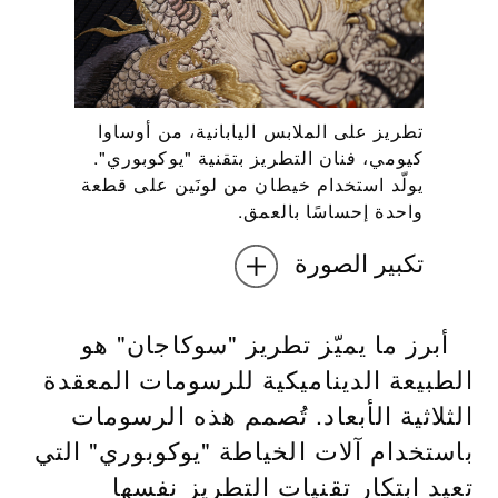
تطريز على الملابس اليابانية، من أوساوا
كيومي، فنان التطريز بتقنية "يوكوبوري".
يولّد استخدام خيطان من لونَين على قطعة
واحدة إحساسًا بالعمق.
تكبير الصورة
أبرز ما يميّز تطريز "سوكاجان" هو
الطبيعة الديناميكية للرسومات المعقدة
الثلاثية الأبعاد. تُصمم هذه الرسومات
باستخدام آلات الخياطة "يوكوبوري" التي
تعيد ابتكار تقنيات التطريز نفسها