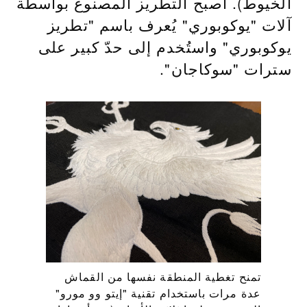
الخيوط). أصبح التطريز المصنوع بواسطة
آلات "يوكوبوري" يُعرف باسم "تطريز
يوكوبوري" واستُخدم إلى حدّ كبير على
سترات "سوكاجان".
تمنح تغطية المنطقة نفسها من القماش
عدة مرات باستخدام تقنية "إيتو وو مورو"