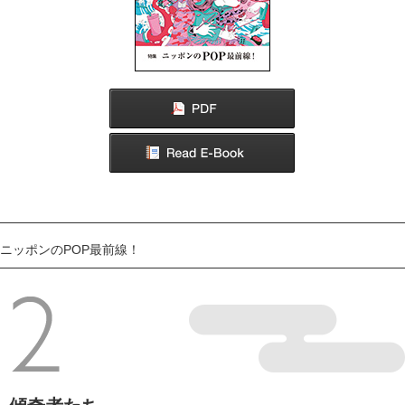
コスプレは世界の共通言語
世界のパフォーマーが名古屋に集結
Pop Culture Technology NEWS
先端技術で広がる次世代エンターテイメント
COVER ARTIST KASICO INTERVIEW
浮世絵、SUSHI、VR。日本のポップはタフである
現実と虚構の境界
アニメの聖地はファンの心の中に
召し上がれ、日本
クレープ
街歩きにっぽん
飛騨・高山
ニッポンのPOP最前線！
ニッポンみやげ
ぽち袋