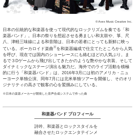
© Avex Music Creative Inc.
日本の伝統的な和楽器を使って現代的なロックリズムを奏でる「和
楽器バンド」。日本の祭りを想起させる勇ましい和太鼓や、箏、尺
八、津軽三味線による和音階は、日本の若者にとっても新鮮に映っ
※
ている。ボーカロイド楽曲
を和楽器編成で仕立てたところから人気
を呼び、現在では国内のショーレースにも絡むほどの人気ぶり。ま
るで３Dゲームから飛び出してきたかのような艶やかな衣装、そして
ダイナミックなステージ演出も魅力だ。海外でのライブ活動を積極
的に行う「和楽器バンド」は、2016年3月には初のアメリカ・ニュ
ーヨーク単独公演、同年7月には北米単独ツアーを開催し、そのオリ
ジナリティの高さで観客の心を鷲掴みにしている。
※日本の楽器メーカーが開発した音声合成システムで作った曲
和楽器バンド プロフィール
詩吟、和楽器とロックスタイルを
融合させたロックエンタテインメ