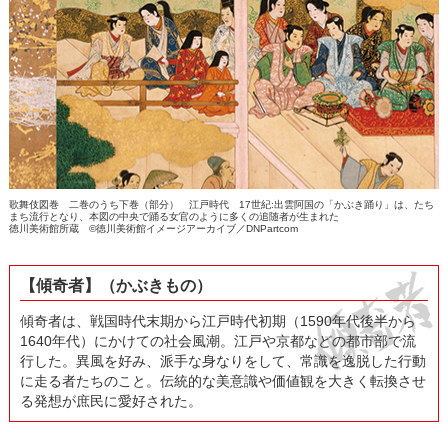
歌舞伎図巻 二巻のうち下巻（部分） 江戸時代 17世紀:出雲阿国の「かぶき踊り」は、たち
まち流行となり、本図の中央で踊る女官のように多くの追随者が生まれた
徳川美術館所蔵 ©徳川美術館イメージアーカイブ／DNPartcom
【傾奇者】（かぶきもの）
傾奇者は、戦国時代末期から江戸時代初期（1590年代後半から
1640年代）にかけての社会風潮。江戸や京都などの都市部で流
行した。異風を好み、派手な身なりをして、常識を逸脱した行動
に走る者たちのこと。伝統的な美意識や価値観を大きく転換させ
る発想が庶民に愛好された。