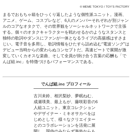
© MEME TOKYO / TOY'S FACTORY
まるでおもちゃ箱をひっくり返したような個性派ユニット。漫画、
アニメ、ゲーム、コスプレなど、6人のメンバーそれぞれが別ジャン
ルのコアなオタクで、その世界観をソーシャルネットワークで主張
する。個々のオタクキャラクターを戦わせるかのようなスタンスと
独特の歌詞やダンスにファンが一体となるライブの高揚感はすさま
じい。電子音を多用し、歌詞情報をひたすら詰め込む"電波ソング"は
デビュー当時からの変わらぬコンセプトだ。高速ビートで展開が激
変していくカオスな楽曲、そして全員が掛け合う言葉の応酬も「で
んぱ組.inc」を特徴づけるパフォーマンスである。
でんぱ組.inc プロフィール
古川未鈴、相沢梨紗、夢眠ねむ、
成瀬瑛美、最上もが、藤咲彩音の6
人組ユニット。東京コレクション
やデザイナー・ミキオサカベをは
じめとして、様々なクリエイター
とのコラボレーションを活発に展
開し、国内のみならず海外からも