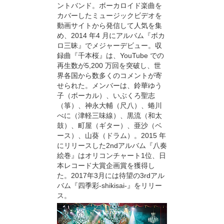
ントバンド。ボーカロイド楽曲を
カバーしたミュージックビデオを
動画サイトから発信して人気を集
め、2014 年4 月にアルバム『ボカ
ロ三昧』でメジャーデビュー。収
録曲『千本桜』は、YouTube での
再生数が5,200 万回を突破し、世
界各国から数多くのコメントが寄
せられた。メンバーは、鈴華ゆう
子（ボーカル）、いぶくろ聖志
（箏）、神永大輔（尺八）、蜷川
べに（津軽三味線）、黒流（和太
鼓）、町屋（ギター）、亜沙（ベ
ース）、山葵（ドラム）。2015 年
にリリースした2ndアルバム『八奏
絵巻』はオリコンチャート1位、日
本レコード大賞企画賞を獲得し
た。2017年3月には待望の3rdアル
バム『四季彩-shikisai-』をリリー
ス。