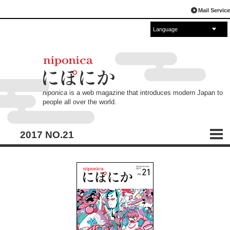
Mail Service
Language
English
Español
français
中文
русский
العربية
日本語
niponica
is a web magazine that introduces modern Japan to
people all over the world.
2017 NO.21
CONTENTS
目次
ポップ POP ぽっぷ
ジャパニーズポップと出会う場所
傾奇者たち
A New Style for JAPAN POP Artists