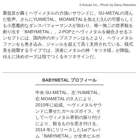
© Amuse Inc., Photo by Dana Distortion
重低音が轟くヘヴィメタルの力強いサウンドに、SU-METALの澄ん
だ歌声、さらにYUIMETAL、MOAMETALを加えた3人の可愛らしく
も小悪魔的なダンスパフォーマンスが加わり、唯一無二の世界観を
創り出す「BABYMETAL」。J-POPとヘヴィメタルを融合させるコ
ンセプトには、国内外のポップスファンはもとより、ヘヴィメタル
ファンをも巻き込み、ジャンルを超えて高く支持されている。様式
美を踏襲するライブでは、演者にメタルの神「キツネ様」が降臨。
ゆえに決めポーズは指でつくるキツネサインだ。
BABYMETAL プロフィール
中央:SU-METAL、左:YUIMETAL、
右:MOAMETAL の3 人により、
2010年に結成。ヘヴィメタルサウ
ンドに乗せたガールズボイス、そ
してヘヴィメタル界初の振り付け
により、観るものを惹き付ける。
2014 年にリリースした1stアルバ
ム『BABYMETAL』が全米ビルボ