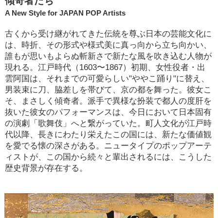
傾奇者たち
A New Style for JAPAN POP Artists
古くから受け継がれてきた伝統を尊ぶ日本の芸能文化に
は、時折、その形式や様式美に真っ向から立ち向かい、
誰もが思いもよらぬ斬新さで新たな風を吹き込む人物が
現れる。江戸時代（1603〜1867）初期、女性役者・出
雲阿国は、それまでの可愛らしい"ややこ踊り"に替え、
男装束に刀、脇差しを帯びて、京の都を舞った。彼女こ
そ、まさしく傾奇者。派手で異様な扮装で都人の度肝を
抜いた彼女のパフォーマンスは、今日において日本固有
の演劇「歌舞伎」へと繋がっていた。町人文化が江戸時
代以降、長きにわたり栄えたこの国には、新たな価値観
を愛でる懐の深さがある。ニュータイプのポップアーテ
ィストが、この国から続々と輩出されるには、こうした
歴史背景が存在する。