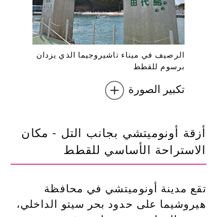
الرصيف في ميناء تاشيروجيما الذي يزدان
برسوم للقطط
تكبير الصورة
أزقة أونوميتشي بجانب التل - مكان
الاستراحة الأساسي للقطط
تقع مدينة أونوميتشي في محافظة
هيروشيما على حدود بحر سيتو الداخلي،