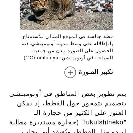
قطة جالسة في الموقع المثالي للاستمتاع
بالإطلالة على وسط مدينة أونوميتشي. (تم
الحصول على الصورة بإذن من جمعية
السياحة في أونوميتشي، Onomichiya""(
تكبير الصورة
يتم تطوير بعض المناطق في أونوميتشي
بتصميم يتمحور حول القطط، إذ يمكن
العثور على الكثير من حجارة الـ
"fukuishineko" (حجارة مستديرة مطلية
لتبدو مثل القطط، ويُعتقد أنها تجلب