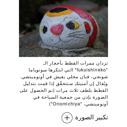
تزدان ممرات القطط بأحجار الـ
"fukuishineko" التي ابتكرها سونوياما
شونجي، فنان محلي يعيش في أونوميتشي.
ويُقال إن أمنيتك ستتحقّق إذا قمت بتدليل
القطط بلطف ثلاث مرات (تم الحصول على
الصورة بإذن من جمعية السياحة في
أونوميتشي، "Onomichiya")
تكبير الصورة