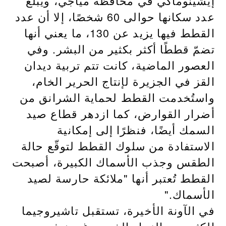
إيشينوماكي في محافظة مياجي، ويبلغ
عدد سكانها حوالى 60 شخصًا، إلا أن عدد
القطط فيها يزيد عن 130، ما يعني أنها
تضمّ قططًا أكثر بكثير من البشر. وفي
العصور الماضية، كانت تتم تربية ديدان
القز في الجزيرة لإنتاج الحرير الخام،
واستُخدمت القطط لحماية الشرانق من
أضرار القوارض، كما ازدهر قطاع صيد
السمك أيضًا، فنظرًا إلى إمكانية
الاستفادة من سلوك القطط لتوقّع حالة
الطقس وجذب الأسماك الكبيرة، أصبحت
القطط تُعتبر أنها "ملائكة حارسة لصيد
الأسماك."
في الآونة الأخيرة، تستقبل تاشيروجيما