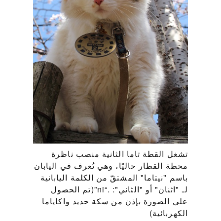
تشغل القطة تاما الثانية منصب ناظرة
محطة القطار حاليًا، وهي تُعرف في اليابان
باسم "نيتاما" المشتقّ من الكلمة اليابانية
لـ "اثنان" أو "الثاني": .“ni”(تم الحصول
على الصورة بإذن من سكة حديد واكاياما
الكهربائية)