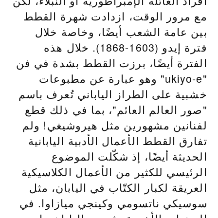
أفراد العائلة الإمبراطورية أو النبلاء، لكن
مع مرور الوقت، ازدادت شهرة القطط
بين عامة الشعب أيضًا، وخاصة خلال
فترة إيدو (1603-1868). خلال هذه
الفترة أيضًا، برزت القطط بشدة في فن
"ukiyo-e" وهو عبارة عن مطبوعات
خشبية على الطراز الياباني تُعرف باسم
"صور العالم العائم"، بما في ذلك قطع
لفنانين مشهورين مثل هيروشيغي! ولم
تفارق القطط الأعمال الأدبية اليابانية
الحديثة أيضًا، إذ شكّلت الموضوع
الرئيسي للكثير من الأعمال الكلاسيكية
العريقة لكبار الكتّاب في اليابان، مثل
سوسيكي ناتسومي وكينجي ميازاوا. في