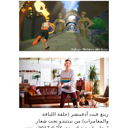
رينغ فيت أدفينشر (حلقة اللياقة
والمغامرات) من نينتندو تحت شعار
"مغامرات تبقيك متحركاً" © 2017 نينتندو