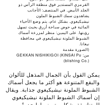
القرمزي المستدير فوق منطقة الرأس ذو
الجلد الأبيض. في المنتصف: الأجانب
يشاهدون سمك الشبوط الملون
نيشيكيغوي. بشكل عام، يتم وضع الأحياء
المائية في حوض سباحة أزرق بحيث تسهل
رؤيتها. على اليمين: منظر لمزرعة أسماك
الشبوط الملونة نيشيكيغوي في محافظة
نيغاتا.
(الصورة مقدمة
من: GEKKAN NISHIKIGOI (KINSAI Pu
blishing Co.))
يمكن القول بأن الجمال المذهل للألوان
والبقع المتنوعة هو أكثر ما يجعل أسماك
الشبوط الملونة نيشيكيغوي جذابة. ويقال
إن أسماك الشبوط الملونة نيشيكيغوي
المتناسقة بشكلٍ متميز ولها حدودٌ