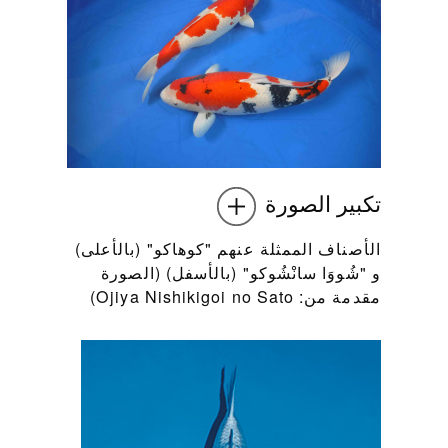
تكبير الصورة
الأصناف الممثلة عنهم "كوهاكو" (بالأعلى)
و "شُووَا سانْشُوكو" (بالأسفل) (الصورة
مقدمة من: Ojiya Nishikigoi no Sato)