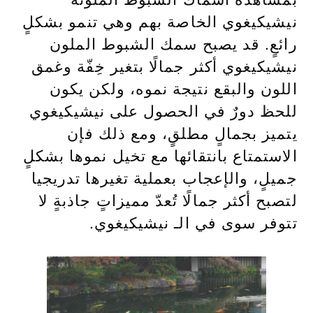
نيشيكيغوي الخاصة بهم وهي تنمو بشكلٍ
رائعٍ. قد يصبح سمك الشبوط الملون
نيشيكيغوي أكثر جمالًا بتغير خِفّة وغمق
اللون والبقع نتيجة نموه، ولكن يكون
للحظ دورٌ في الحصول على نيشيكيغوي
يتميز بجمالٍ مطلقٍ، ومع ذلك فإن
الاستمتاع بانتقائها مع تخيل نموها بشكلٍ
جميلٍ، والإعجاب بعملية تغيرها تدريجيا
لتصبح أكثر جمالًا تُعدّ مميزاتٍ جاذبةٍ لا
تتوفر سوى في الـ نيشيكيغوي.