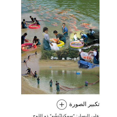
تكبير الصورة
على اليسار: "سمكتانْتشُو" ذو اللوح