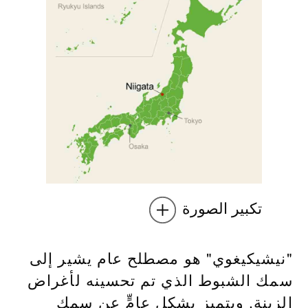
تكبير الصورة
"نيشيكيغوي" هو مصطلح عام يشير إلى
سمك الشبوط الذي تم تحسينه لأغراض
الزينة. ويتميز بشكلٍ عامٍّ عن سمك