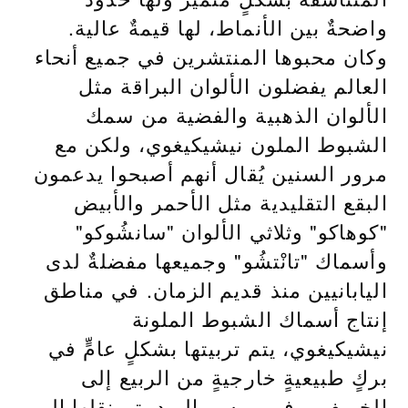
واضحةٌ بين الأنماط، لها قيمةٌ عالية.
وكان محبوها المنتشرين في جميع أنحاء
العالم يفضلون الألوان البراقة مثل
الألوان الذهبية والفضية من سمك
الشبوط الملون نيشيكيغوي، ولكن مع
مرور السنين يُقال أنهم أصبحوا يدعمون
البقع التقليدية مثل الأحمر والأبيض
"كوهاكو" وثلاثي الألوان "سانشُوكو"
وأسماك "تانْتشُو" وجميعها مفضلةٌ لدى
اليابانيين منذ قديم الزمان. في مناطق
إنتاج أسماك الشبوط الملونة
نيشيكيغوي، يتم تربيتها بشكلٍ عامٍّ في
بركٍ طبيعيةٍ خارجيةٍ من الربيع إلى
الخريف، وفي موسم البرد يتم نقلها إلى