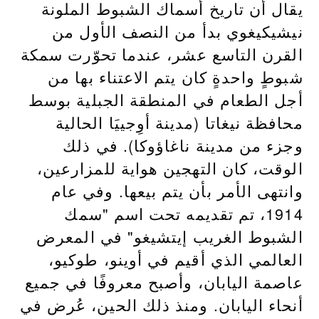
يقال أن تاريخ أسماك الشبوط الملونة
نيشيكيغوي بدأ من النصف الأول من
القرن التاسع عشر، عندما تحوّرت سمكة
شبوطٍ واحدةٍ كان يتم الاعتناء بها من
أجل الطعام في المنطقة الجبلية بوسط
محافظة نيغاتا (مدينة أوِجييَا الحالية
وجزء من مدينة ناغاؤوكا). في ذلك
الوقت، كان التهجين هواية للمزارعين،
وانتهى الأمر بأن يتم بيعها. وفي عام
1914، تم تقديمه تحت اسم "سمك
الشبوط الغريب إيتشيغو" في المعرض
العالمي الذي أقيم في أوينو، طوكيو،
عاصمة اليابان، وأصبح معروفًا في جميع
أنحاء اليابان. ومنذ ذلك الحين، عُرض في