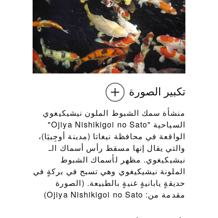
تكبير الصورة
منشأة سمك الشبوط الملون نيشيكيغوي
السياحية "Ojiya Nishikigoi no Sato"
الواقعة في محافظة نيغاتا (مدينة أوجِييَا)،
والتي يقال إنها مسقط رأس أسماك الـ
نيشيكيغوي. مظهر لأسماك الشبوط
الملونة نيشيكيغوي وهي تسبح في بركةٍ في
حديقةٍ يابانيةٍ غنيةٍ بالطبيعة. (الصورة
مقدمة من: Ojiya Nishikigoi no Sato)