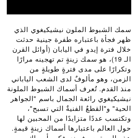
سمك الشبوط الملون نيشيكيغوي الذي
ظهر فجأة باعتباره طفرة جينية حدثت
خلال فترة إيدو في اليابان (أوائل القرن
الـ 19)، هو سمك زينةٍ تم تهجينه مرارًا
وتكرارًا على مدى فترةٍ طويلةٍ من
الزمن، وهو مألوفٌ لدى الشعب الياباني
منذ القدم. تُعرف أسماك الشبوط الملونة
نيشيكيغوي رائعة الجمال باسم "الجواهر
الحية" و"القطعٌ الفنيةٌ التي تسبح"،
وتكتسب عددًا متزايدًا من المحبين لها
حول العالم باعتبارها أسماك زينةٍ قيمةٍ.
هذه المرة، سوف نعرفكم بأسماك