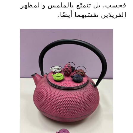
فحسب، بل تتمتّع بالملمس والمظهر
الفريدَين نفسَيهما أيضًا.