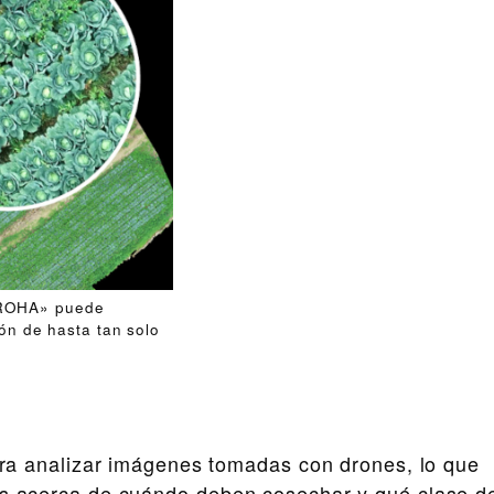
«IROHA» puede
ón de hasta tan solo
ara analizar imágenes tomadas con drones, lo que
nes acerca de cuándo deben cosechar y qué clase d