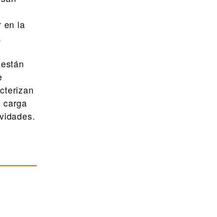
 en la
.
 están
e
cterizan
a carga
ividades.