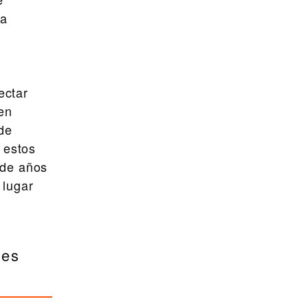
ta
ectar
en
de
 estos
 de años
 lugar
les