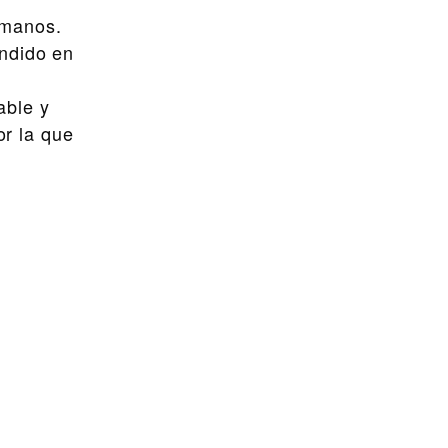
umanos.
endido en
able y
or la que