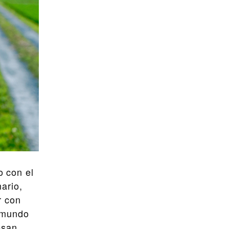
o con el
ario,
r con
 mundo
esan