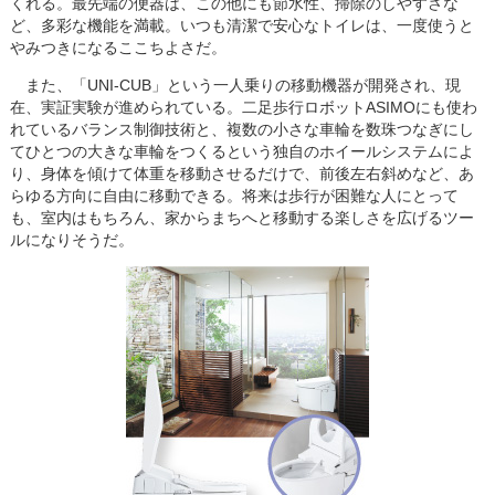
くれる。最先端の便器は、この他にも節水性、掃除のしやすさな
ど、多彩な機能を満載。いつも清潔で安心なトイレは、一度使うと
やみつきになるここちよさだ。
また、「UNI-CUB」という一人乗りの移動機器が開発され、現
在、実証実験が進められている。二足歩行ロボットASIMOにも使わ
れているバランス制御技術と、複数の小さな車輪を数珠つなぎにし
てひとつの大きな車輪をつくるという独自のホイールシステムによ
り、身体を傾けて体重を移動させるだけで、前後左右斜めなど、あ
らゆる方向に自由に移動できる。将来は歩行が困難な人にとって
も、室内はもちろん、家からまちへと移動する楽しさを広げるツー
ルになりそうだ。