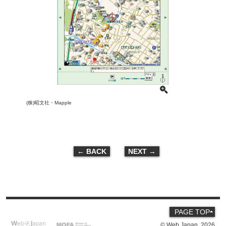
(株)昭文社・Mapple
← BACK
NEXT →
PAGE TOP
© Web Japan,
2026