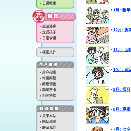
日语教室
1月: 新
旅游漫步
12月: 贺
走近孩子
日常食谱
11月: 
档案文件
10月: 运
用户指南
常见问题
问卷调查
9月: 赏月
动画贺卡
相关链接
8月: 夏
关于本站
网站地图
联系我们
7月: 七