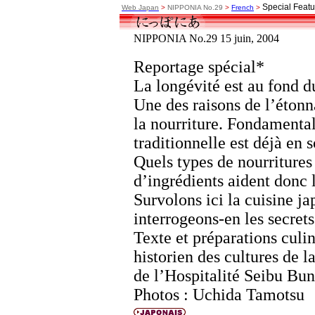
Special Featu
Web Japan
>
NIPPONIA No.29
>
French
>
NIPPONIA No.29 15 juin, 2004
Reportage spécial*
La longévité est au fond d
Une des raisons de l’étonn
la nourriture. Fondamenta
traditionnelle est déjà en 
Quels types de nourritures
d’ingrédients aident donc 
Survolons ici la cuisine ja
interrogeons-en les secrets
Texte et préparations cul
historien des cultures de l
de l’Hospitalité Seibu Bun
Photos : Uchida Tamotsu