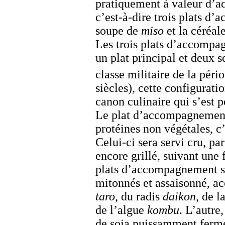
pratiquement à valeur d’ad
c’est-à-dire trois plats d
soupe de
miso
et la céréale
Les trois plats d’accomp
un plat principal et deux s
classe militaire de la pé
siècles), cette configurati
canon culinaire qui s’est p
Le plat d’accompagnement 
protéines non végétales, c’
Celui-ci sera servi cru, p
encore grillé, suivant une 
plats d’accompagnement s
mitonnés et assaisonné, 
taro
, du radis
daikon
, de l
de l’algue
kombu
. L’autr
de soja puissamment fermen