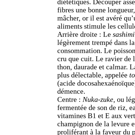
diététiques. Découper ass
fibres une bonne longueur,
mâcher, or il est avéré q
aliments stimule les cellu
Arrière droite : Le
sashimi
légèrement trempé dans la 
consommation. Le poisson
cru que cuit. Le ravier de 
thon, daurade et calmar. L
plus délectable, appelée
t
(acide docosahexaénoïque),
démence.
Centre :
Nuka-zuke
, ou lé
fermentée de son de riz, ea
vitamines B1 et E aux vertu
champignon de la levure et
proliférant à la faveur du