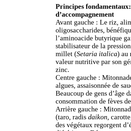
Principes fondamentaux: r
d’accompagnement
Avant gauche : Le riz, ali
oligosaccharides, bénéfique
l’aminoacide butyrique ga
stabilisateur de la pressio
millet (
Setaria italica
) au
valeur nutritive par son g
zinc.
Centre gauche : Mitonnade 
algues, assaisonnée de sau
Beaucoup de gens d’âge da
consommation de fèves de 
Arrière gauche : Mitonnade
(taro, radis
daikon
, carott
des végétaux regorgent d’él