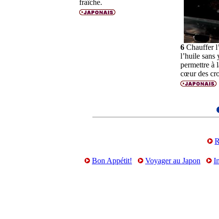
fraîche.
6
Chauffer l’
l’huile sans 
permettre à l
cœur des cro
R
Bon Appétit!
Voyager au Japon
I