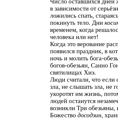
Число оставшихся дней 
в зависимости от серьёз
ложились спать, стараяс
покинуть тело. Дни
коси
временем, когда решалос
человека или нет!
Когда это верование рас
появился праздник, в ко
ночь и молить бога-обез
богов-обезьян, Санно Го
святилищах Хиэ.
Люди считали, что если 
зла, не слышать зла, не г
укоротят им жизнь, пото
людей останутся незамеч
возникли Три обезьяны, 
Божество
досодзин
, хра