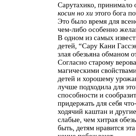
Сарутахико, принимало о
косин но хи
этого бога по
Это было время для все
чем-либо особенно жела
В одном из самых извест
детей, “Сару Кани Гассэ
злая обезьяна обманом о
Согласно старому веров
магическими свойствам
детей и хорошему урожаю
лучше подходила для это
способности и сообрази
придержать для себя что
ходячий каштан и другие
слабые, чем хитрая обез
быть, детям нравится эт