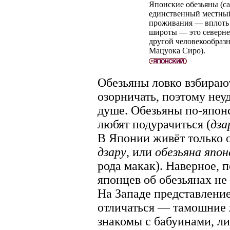
Японские обезьяны (с
единственный местный
проживания — вплоть 
широты — это севернее
другой человекообразн
Мацуока Сиро).
Обезьяны ловко взбираю
озорничать, поэтому неу
душе. Обезьяны по-япон
любят подурачиться (
дза
В Японии живёт только о
дзару
, или
обезьяна япон
рода макак). Наверное, 
японцев об обезьянах не
На Западе представление
отличаться — тамошние 
знакомы с бабуинами, л