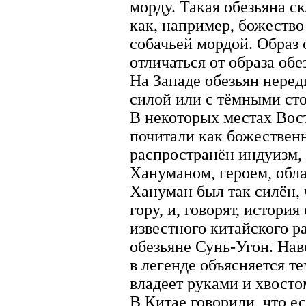
морду. Такая обезьяна с
как, например, божество
собачьей мордой. Образ 
отличаться от образа обе
На Западе обезьян неред
силой или с тёмными ст
В некоторых местах Вост
почитали как божественн
распространён индуизм,
Хануманом, героем, обл
Хануман был так силён,
гору, и, говорят, истори
известного китайского р
обезьяне Сунь-Угон. Нав
в легенде объясняется те
владеет руками и хвосто
В Китае говорили, что е