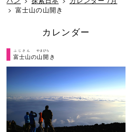
パン
探索日本
カレンダー 7月
富士山の山開き
カレンダー
ふじさん
やまびら
富士山
の
山開
き