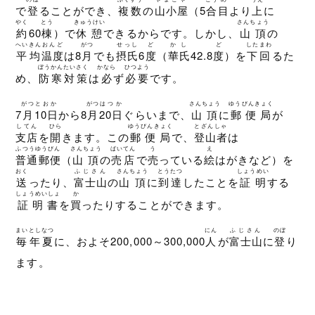
で
登
ることができ、
複数
の
山小屋
（5
合
目
より
上
に
やく
とう
きゅうけい
さんちょう
約
60
棟
）で
休憩
できるからです。しかし、
山頂
の
へいきん
おんど
がつ
せっし
ど
かし
ど
したまわ
平均
温度
は8
月
でも
摂氏
6
度
（
華氏
42.8
度
）を
下回
るた
ぼうかん
たいさく
かなら
ひつよう
め、
防寒
対策
は
必
ず
必要
です。
がつ
とおか
がつ
はつか
さんちょう
ゆうびんきょく
7
月
10日
から8
月
20日
ぐらいまで、
山頂
に
郵便局
が
してん
ひら
ゆうびんきょく
とざんしゃ
支店
を
開
きます。この
郵便局
で、
登山者
は
ふつうゆうびん
さんちょう
ばいてん
う
え
普通郵便
（
山頂
の
売店
で
売
っている
絵
はがきなど）を
おく
ふじさん
さんちょう
とうたつ
しょうめい
送
ったり、
富士山
の
山頂
に
到達
したことを
証明
する
しょうめいしょ
か
証明書
を
買
ったりすることができます。
まいとし
なつ
にん
ふじさん
のぼ
毎年
夏
に、およそ200,000～300,000
人
が
富士山
に
登
り
ます。