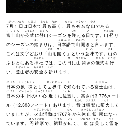
がつ
ついたち
にほん
もっと
たか
もっと
ゆうめい
やま
7
月
1日
は
日本
で
最
も
高
く、
最
も
有名
な
山
である
ふじさん
こうしき
とざん
むか
ひ
やまのぼ
富士山
が
公式
に
登山
シーズンを
迎
える
日
です。
山登
り
はじ
にほんご
やまびら
い
のシーズンの
始
まりは、
日本語
で
山開
きと
言
います。
もじ
やま
ひら
いみ
やま
これは
文字
どおり「
山
を
開
く」という
意味
です。
山
の
じんじゃ
ひ
やまびら
ぎしき
おこな
ふもとにある
神社
では、この
日
に
山開
きの
儀式
を
行
とざんしゃ
あんぜん
いの
い、
登山者
の
安全
を
祈
ります。
にほん
しょうちょう
せかいじゅう
し
ふじさん
日本
の
象徴
として
世界中
で
知
られている
富士山
は、
にほん
ほんしゅう
ちゅうしん
ちか
いち
たか
日本
の
本州
の
中心
近
くに
位置
し、
高
さは3,776メート
むかし
ひんぱん
ふんか
ル（12,388フィート）あります。
昔
は
頻繁
に
噴火
して
かざんかつどう
ねん
きゅうし
じょうたい
いましたが、
火山活動
は1707
年
から
休止
状態
になっ
えんすい
がた
すその
ひろ
いただき
うつく
ゆき
ています。
円錐
形
で、
裾野
が
広
く、
頂
は
美
しく
雪
を