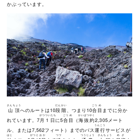
かぶっています。
さんちょう
だんかい
ごう
め
わ
山頂
へのルートは10
段階
、つまり10
合
目
までに
分
か
がつ
ついたち
ごう
め
かいばつ
やく
れています。7
月
1日
に5
合
目
（
海抜
約
2,305メート
うんこう
ル、または7,562フィート）までのバス
運行
サービスが
はじ
がつ
とおか
つづ
つうじょう
さんちょう
めざ