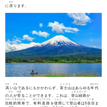
もど
に
戻
ります。
たか
やま
ふじさん
ねんだい
高
い
山
であるにもかかわらず、
富士山
はあらゆる
年代
ひと
のぼ
とざん
けいろ
の
人
が
登
ることができます。これは、
登山
経路
が
ひかくてき
かんたん
ゆうりょうどうろ
しよう
とざんしゃ
ごう
め
比較的
簡単
で、
有料道路
を
使用
して
登山者
は5
合
目
ま
のぼ
ふくすう
やまごや
ごう
め
うえ