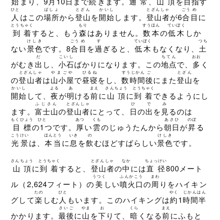
始
まり、9
月
10日
まで
続
きます。
通常
、
山頂
を
目指
す
ひと
ばしょ
とざん
かいし
とざんしゃ
ごう
め
人
はこの
場所
から
登山
を
開始
します。
登山者
が6
合
目
に
とうちゃく
もり
すうほん
ていぼく
到着
すると、もう
森
はありません。
数本
の
低木
しか
けしき
ごう
め
す
ていぼく
つち
ない
景色
です。8
合
目
を
過
ぎると、
低木
もなくなり、
土
だ
こいし
ちてん
おお
がむき
出
し、
小石
ばかりになります。この
地点
で、
多
く
とざんしゃ
やまごや
ひるね
すうじかん
ご
とざん
の
登山者
は
山小屋
で
昼寝
をし、
数時間
後
にまた
登山
を
かいし
よる
あ
まえ
さんちょう
とうちゃく
開始
して、
夜
が
明
ける
前
に
山頂
に
到着
できるようにし
ふじさん
とざんしゃ
ひ
で
み
ます。
富士山
の
登山者
にとって、
日
の
出
を
見
るのは
もくひょう
ひと
あつ
くも
あさひ
のぼ
目標
の
1
つです。
厚
い
雲
のじゅうたんから
朝日
が
昇
る
こうけい
ほんとう
いき
の
けしき
光景
は、
本当
に
息
を
飲
むほどすばらしい
景色
です。
さんちょう
とうちゃく
とざんしゃ
なか
ちょっけい
山頂
に
到着
すると、
登山者
の
中
には
直径
800メート
うつく
ふんかこう
まわ
ル（2,624フィート）の
美
しい
噴火口
の
周
りをハイキン
たの
ひと
やく
じかんはん
グして
楽
しむ
人
もいます。このハイキングは
約
1
時間半
さいご
やま
お
くら
まえ
かかります。
最後
に
山
を
下
りて、
暗
くなる
前
にふもと