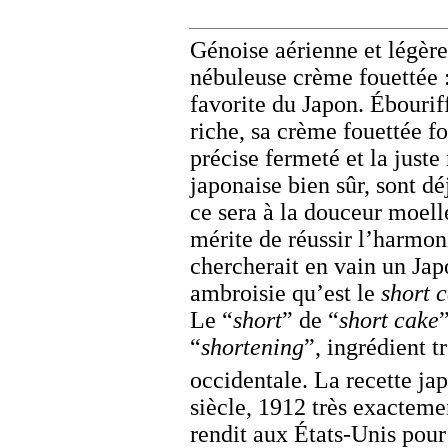
Génoise aérienne et légère,
nébuleuse crème fouettée :
favorite du Japon. Ébouriff
riche, sa crème fouettée fo
précise fermeté et la juste
japonaise bien sûr, sont dé
ce sera à la douceur moell
mérite de réussir l’harmoni
chercherait en vain un Jap
ambroisie qu’est le
short 
Le “
short
” de “
short cake
“
shortening
”, ingrédient t
occidentale. La recette j
siècle, 1912 très exacteme
rendit aux États-Unis pour