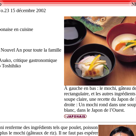
.23 15 décembre 2002
ponaise en cuisine
Nouvel An pour toute la famille
 Asako, critique gastronomique
o Toshihiko
À gauche en bas : le
mochi
, gâteau de
rectangulaire, et les autres ingrédient
soupe claire, une recette du Japon de 
droite : Un
mochi
rond dans une sou
blanc, dans le Japon de l’Ouest.
ni
renferme des ingrédients tels que poulet, poisson
plus le
mochi
(gâteaux de riz). Il ne faut pas espérer