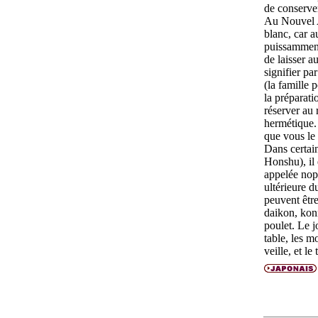
de conserver
Au Nouvel A
blanc, car 
puissamment
de laisser 
signifier p
(la famille 
la préparati
réserver au 
hermétique.
que vous le
Dans certai
Honshu), il
appelée
nop
ultérieure 
peuvent être
daikon
,
kon
poulet. Le j
table, les
mo
veille, et l