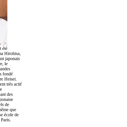
 été
a Hirohisa,
ant japonais
e, le
randes
 a fondé
re Heisei.
t très actif
re
nant des
aponaise
els de
 même que
se école de
 Paris.