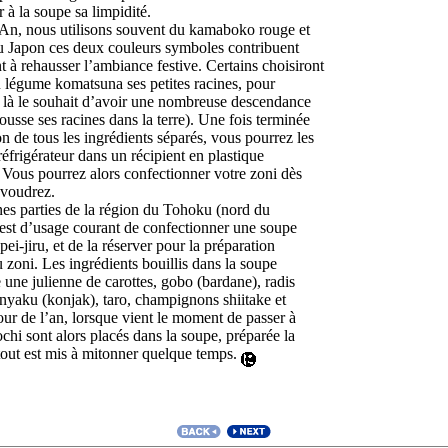
 à la soupe sa limpidité.
n, nous utilisons souvent du
kamaboko
rouge et
au Japon ces deux couleurs symboles contribuent
 à rehausser l’ambiance festive. Certains choisiront
au légume
komatsuna
ses petites racines, pour
ar là le souhait d’avoir une nombreuse descendance
pousse ses racines dans la terre). Une fois terminée
on de tous les ingrédients séparés, vous pourrez les
réfrigérateur dans un récipient en plastique
 Vous pourrez alors confectionner votre
zoni
dès
 voudrez.
nes parties de la région du Tohoku (nord du
 est d’usage courant de confectionner une soupe
pei-jiru
, et de la réserver pour la préparation
du
zoni
. Les ingrédients bouillis dans la soupe
 une julienne de carottes,
gobo
(bardane), radis
nyaku
(konjak), taro, champignons
shiitake
et
our de l’an, lorsque vient le moment de passer à
chi
sont alors placés dans la soupe, préparée la
e tout est mis à mitonner quelque temps.