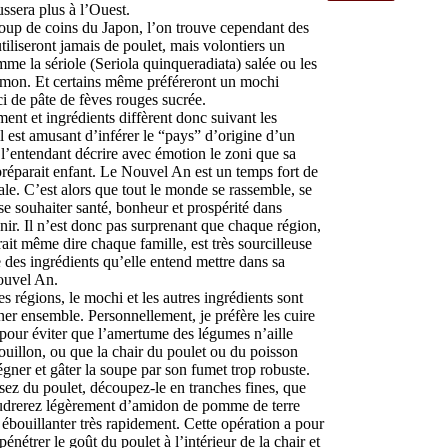
ssera plus à l’Ouest.
up de coins du Japon, l’on trouve cependant des
tiliseront jamais de poulet, mais volontiers un
me la sériole (
Seriola quinqueradiata
) salée ou les
mon. Et certains même préféreront un
mochi
ci de pâte de fèves rouges sucrée.
nt et ingrédients diffèrent donc suivant les
il est amusant d’inférer le “pays” d’origine d’un
 l’entendant décrire avec émotion le
zoni
que sa
réparait enfant. Le Nouvel An est un temps fort de
iale. C’est alors que tout le monde se rassemble, se
 se souhaiter santé, bonheur et prospérité dans
nir. Il n’est donc pas surprenant que chaque région,
rait même dire chaque famille, est très sourcilleuse
e des ingrédients qu’elle entend mettre dans sa
ouvel An.
es régions, le
mochi
et les autres ingrédients sont
er ensemble. Personnellement, je préfère les cuire
pour éviter que l’amertume des légumes n’aille
ouillon, ou que la chair du poulet ou du poisson
égner et gâter la soupe par son fumet trop robuste.
isez du poulet, découpez-le en tranches fines, que
drerez légèrement d’amidon de pomme de terre
 ébouillanter très rapidement. Cette opération a pour
pénétrer le goût du poulet à l’intérieur de la chair et