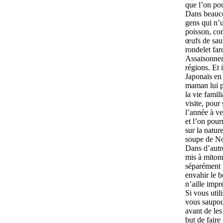
que l’on pou
Dans beauco
gens qui n’u
poisson, com
œufs de sau
rondelet far
Assaisonneme
régions. Et 
Japonais en
maman lui p
la vie famil
visite, pour
l’année à ve
et l’on pour
sur la natur
soupe de N
Dans d’autr
mis à mitonn
séparément 
envahir le b
n’aille impr
Si vous util
vous saupou
avant de les
but de faire 