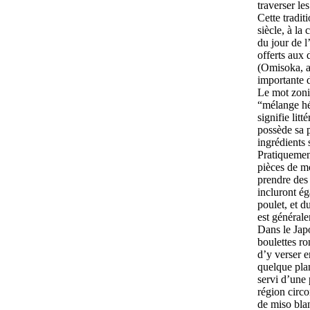
traverser l
Cette tradit
siècle, à l
du jour de l
offerts aux 
(
Omisoka
, 
importante d
Le mot
zoni
“mélange hét
signifie lit
possède sa p
ingrédients
Pratiquement
pièces de
m
prendre des 
incluront ég
poulet, et d
est générale
Dans le Japo
boulettes r
d’y verser e
quelque plan
servi d’une 
région circo
de
miso
blan