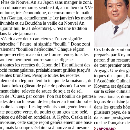
es fêtes de Nouvel An au Japon sans manger le
zoni
.
ion culinaire remonte, semble-t-il, au milieu du XVe
a coutume, très économique, de consommer le matin
’An (
Gantan
, actuellement le 1er janvier) les
mochi
divinités et au Bouddha la veille du Nouvel An
aujourd’hui, le 31 décembre). C’est une tradition
ans la vie japonaise.
s’écrit avec deux caractères ; l’un
zo
signifie
éroclite,” l’autre,
ni
signifie “bouilli.” Donc
zoni
téralement “bouillon hétéroclite.” Chaque région
Ces bols de
zoni
ont
ropre recette, mais où que l’on se rende, tous les
préparés par Koyam
 sont éminemment nourrissants et digestes.
patron d’un restaur
 toutes les recettes du Japon de l’Est utilisent des
de tout premier ordr
ochi
rectangulaires, préalablement grillées jusqu’à
Aoyagi. Une des g
teintes brunâtres. Presque toutes les recettes
toques du Japon, il
alement un légume feuillu tel que le
komatsuna
, du
l’Académie Culinai
u
kamaboko
(gâteau de pâte de poisson). La soupe
Koyama est égalemen
ment claire, relevée de sauce de soja et de sel.
sur la scène culinai
n de l’Ouest, par contre, l’on fait bouillir de petites
internationale, don
ondes de
mochi
avant de les placer au fond du bol et
leçons de cuisine j
nsuite la soupe. Les ingrédients sont généralement
dans les grands hôt
te potagère verte, du poulet et un gros taro pelé,
plusieurs pays, de
pièce ou débité en rondelles. À Kyôto, Osaka et la
dans une prestigieu
nvoisine, cette soupe reçoit généralement une base
cuisine française de
c, mais la soupe s’éclaircira à nouveau à mesure