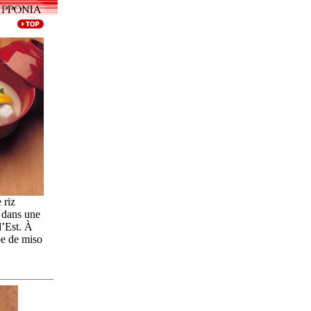
 riz
s dans une
l’Est. À
pe de
miso