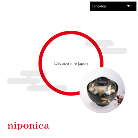
Language
English
Español
français
中文
русский
العربية
日本語