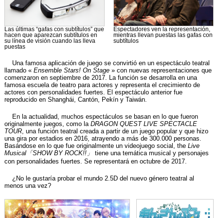
Las últimas “gafas con subtítulos” que
Espectadores ven la representación,
hacen que aparezcan subtítulos en
mientras llevan puestas las gafas con
su línea de visión cuando las lleva
subtítulos
puestas
Una famosa aplicación de juego se convirtió en un espectáculo teatral
llamado «
Ensemble Stars! On Stage
» con nuevas representaciones que
comenzaron en septiembre de 2017. La función se desarrolla en una
famosa escuela de teatro para actores y representa el crecimiento de
actores con personalidades fuertes. El espectáculo anterior fue
reproducido en Shanghái, Cantón, Pekín y Taiwán.
En la actualidad, muchos espectáculos se basan en lo que fueron
originalmente juegos, como la
DRAGON QUEST LIVE SPECTACLE
TOUR
, una función teatral creada a partir de un juego popular y que hizo
una gira por estadios en 2016, atrayendo a más de 300.000 personas.
Basándose en lo que fue originalmente un videojuego social, the
Live
Musical「SHOW BY ROCK!!」
tiene una temática musical y personajes
con personalidades fuertes. Se representará en octubre de 2017.
¿No le gustaría probar el mundo 2.5D del nuevo género teatral al
menos una vez?