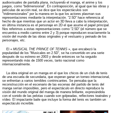
audiovisuales de pantalla plana, incluyendo el manga, el anime y los
juegos, como “bidimensional”. En contraposición, al igual que las obras y
películas de acción real, se dice que los espectáculos son
"tridimensionales" por la manera en la que los actores plasman sus
representaciones mediante la interpretación. “2.5D” hace referencia al
hecho de que mientras que un actor en 3D lleva a cabo la interpretación,
en última instancia es el personaje en 2D el que asume el papel principal.
Nos referimos a estas representaciones como “2.5D” (el número que se
encuentra a medio camino entre 2 y 3) porque reproducen exactamente la
visión del mundo de las obras originales y el vestuario y peinado de los
personajes, etc.
El «
MUSICAL THE PRINCE OF TENNIS
», que encabezó la
popularidad de los “Musicales en 2.5D”, se ha convertido en una serie
después de su estreno en 2003 y desde entonces se ha seguido
representando más de 1500 veces, tanto nacional como
internacionalmente.
La obra original en un manga en el que los chicos de un club de tenis
de una escuela de secundaria, que esperan ganar un torneo internacional,
se enfrentan a varios temibles contrincantes. Se pensaba que la
reconstrucción en el escenario de las escenas del partido de tenis del
manga serían imposibles, pero el espectáculo en directo reproduce la
visión del mundo original del manga de manera brillante, expresándola
con el sonido de las pelotas cuando son golpeadas, reflectores teatrales y
vídeo. El impactante baile que incluye la forma del tenis es también un
espectáculo increíble.