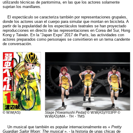
utilizando técnicas de pantomima, en las que los actores solamente
sujetan los manillares.
El espectáculo se caracteriza también por representaciones grupales,
donde los actores usan el cuerpo para simular que montan en bicicleta. A
partir de la popularidad de los espectáculos teatrales se han proyectado
reproducciones en directo de las representaciones en Corea del Sur, Hong
Kong y Taiwán. En la “Japan Expo” 2017 de París, las actividades con
actores preparados como personajes se convirtieron en un tema candente
de conversación.
© W.W(AS)
Stage [Yowamushi Pedal]
© W.W(AS)/Y03FP ©
W.W(AS)/MA・TH・TMS
Un musical que también es popular internacionalmente es «
Pretty
Guardian Sailor Moon: The musical
», - la historia de unas chicas de