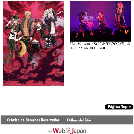
Live Musical「SHOW BY ROCK!!」
©
'12,'17 SANRIO SP#