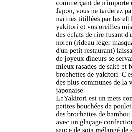
commerçant de n'importe q
Japon, vous ne tarderez pas
narines titillées par les ef
yakitori
et vos oreilles mis
des éclats de rire fusant d'
noren
(rideau léger masqua
d'un petit restaurant) laiss
de joyeux dîneurs se serva
mieux rasades de saké et f
brochettes de
yakitori
. C'
des plus communes de la v
japonaise.
Le
Yakitori
est un mets con
petites bouchées de poulet
des brochettes de bambou e
avec un glaçage confectio
sauce de soja mélangé de s