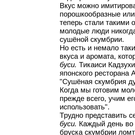
Вкус можно имитирова
порошкообразные или
теперь стали такими 
молодые люди никогда
сушёной скумбрии.
Но есть и немало так
вкуса и аромата, кот
буси.
Тикаиси Кадзухи
японского ресторана А
"Сушёная скумбрия ду
Когда мы готовим мол
прежде всего, учим ег
использовать".
Трудно представить с
буси.
Каждый день во 
бруска скумбрии ломт