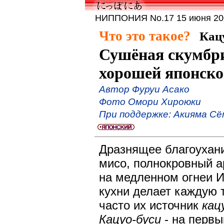
НИППОНИЯ No.17 15 июня 200
Что это такое?
Кац
Сушёная скумбри
хорошей японско
Автор Фуруи Асако
Фото Омори Хироюки
При поддержке: Акияма Сё
Дразнящее благоухан
мисо, полнокровный а
на медленном огнеи 
кухни делает каждую 
часто их источник
кац
Кацуо-буси
- на первы