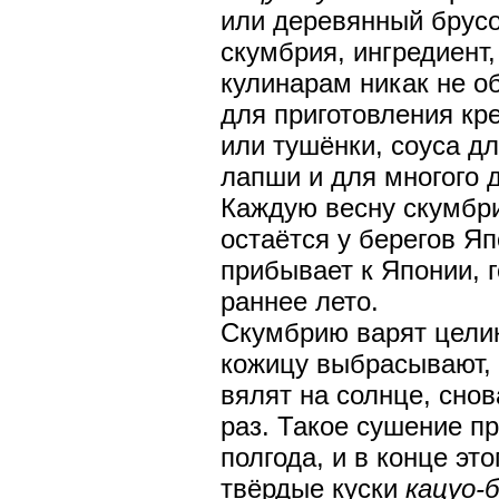
или деревянный брусок
скумбрия, ингредиент,
кулинарам никак не о
для приготовления кр
или тушёнки, соуса д
лапши и для многого д
Каждую весну скумбри
остаётся у берегов Яп
прибывает к Японии, г
раннее лето.
Скумбрию варят целик
кожицу выбрасывают, 
вялят на солнце, снов
раз. Такое сушение п
полгода, и в конце эт
твёрдые куски
кацуо-б