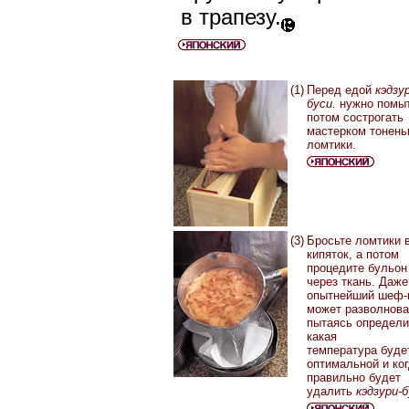
в трапезу.
(1)
Перед едой
кэдзу
буси.
нужно помыт
потом сострогать
мастерком тонень
ломтики.
(3)
Бросьте ломтики 
кипяток, а потом
процедите бульон
через ткань. Даже
опытнейший шеф-
может разволнова
пытаясь определи
какая
температура буде
оптимальной и ко
правильно будет
удалить
кэдзури-б