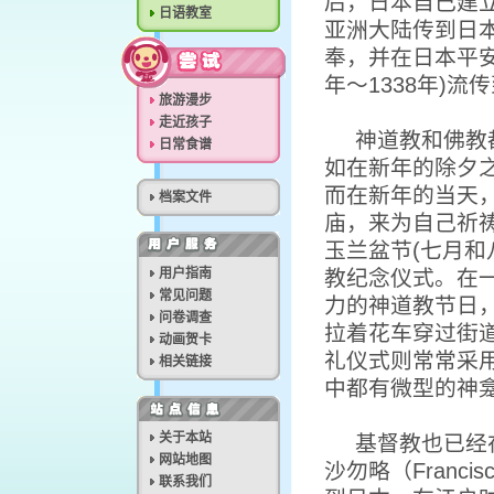
后，日本自己建
日语教室
亚洲大陆传到日
奉，并在日本平安时
年～1338年)
旅游漫步
走近孩子
神道教和佛教
日常食谱
如在新年的除夕
而在新年的当天
档案文件
庙，来为自己祈
玉兰盆节(七月和
用户指南
教纪念仪式。在
常见问题
力的神道教节日
问卷调查
拉着花车穿过街
动画贺卡
礼仪式则常常采
相关链接
中都有微型的神
关于本站
基督教也已经
网站地图
沙勿略（Franci
联系我们