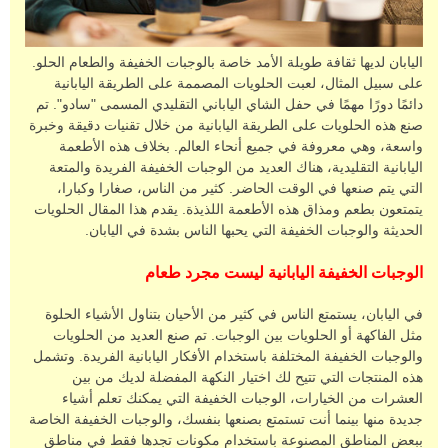
اليابان لديها ثقافة طويلة الأمد خاصة بالوجبات الخفيفة والطعام الحلو.
على سبيل المثال، لعبت الحلويات المصممة على الطريقة اليابانية
دائمًا دورًا مهمًا في حفل الشاي الياباني التقليدي المسمى "سادو". تم
صنع هذه الحلويات على الطريقة اليابانية من خلال تقنيات دقيقة وخبرة
واسعة، وهي معروفة في جميع أنحاء العالم. بخلاف هذه الأطعمة
اليابانية التقليدية، هناك العديد من الوجبات الخفيفة الفريدة والمتعة
التي يتم صنعها في الوقت الحاضر. كثير من الناس، صغارا وكبارا،
يتمتعون بطعم ومذاق هذه الأطعمة اللذيذة. يقدم هذا المقال الحلويات
الحديثة والوجبات الخفيفة التي يحبها الناس بشدة في اليابان.
الوجبات الخفيفة اليابانية ليست مجرد طعام
في اليابان، يستمتع الناس في كثير من الأحيان بتناول الأشياء الحلوة
مثل الفاكهة أو الحلويات بين الوجبات. تم صنع العديد من الحلويات
والوجبات الخفيفة المختلفة باستخدام الأفكار اليابانية الفريدة. وتشمل
هذه المنتجات التي تتيح لك اختيار النكهة المفضلة لديك من بين
العشرات من الخيارات، الوجبات الخفيفة التي يمكنك تعلم أشياء
جديدة منها بينما أنت تستمتع بصنعها بنفسك، والوجبات الخفيفة الخاصة
ببعض المناطق المصنوعة باستخدام مكونات تجدها فقط في مناطق