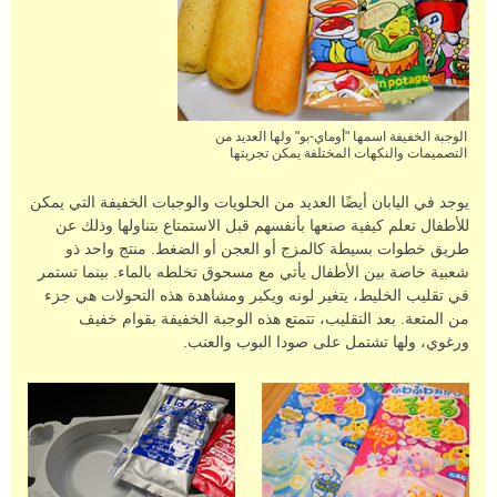
الوجبة الخفيفة اسمها "أوماي-بو" ولها العديد من
التصميمات والنكهات المختلفة يمكن تجربتها
يوجد في اليابان أيضًا العديد من الحلويات والوجبات الخفيفة التي يمكن
للأطفال تعلم كيفية صنعها بأنفسهم قبل الاستمتاع بتناولها وذلك عن
طريق خطوات بسيطة كالمزج أو العجن أو الضغط. منتج واحد ذو
شعبية خاصة بين الأطفال يأتي مع مسحوق تخلطه بالماء. بينما تستمر
في تقليب الخليط، يتغير لونه ويكبر ومشاهدة هذه التحولات هي جزء
من المتعة. بعد التقليب، تتمتع هذه الوجبة الخفيفة بقوام خفيف
ورغوي، ولها تشتمل على صودا البوب والعنب.