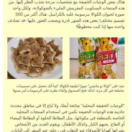
هناك بعض الوجبات الخفيفة مع شخصيات مرحة تجذب النظر إليها. من
هذه المنتجات البسكويت المقرمش المليء بالشوكولاتة، ولكل واحد
صورة لحيوان الكوالا مرسومة عليه بالكراميل. هناك أكثر من 500
تصميم مختلف! بعض هذه الصور نادرة ويصعب العثور عليها -قد تصادف
واحدة منها إذا كنت محظوظًا!
تجد على "كوالا نو ماتشي" صورًا لطيفة للكوالا. كما أنك تحصل على تصميمات
مختلفة في كل مرة، لذلك فتح الصندوق وإلقاء نظرة على الرسومات أمر ممتع!
"الوجبات الخفيفة المحلية" شائعة أيضًا، ولا تُباع إلا في مناطق محددة.
جاذبية هذه الوجبات الخفيفة تكمن في استخدام المنتجات المحلية
الخاصة بالمنطقة في مكوناتها، مثل البطاطا الحلوة أو البطاطا البيضاء
أو التفاح. يحبهم الكبار وكذلك الأطفال، ويقوم العديد من الأشخاص
بشرائها كهدايا للأصدقاء عند الذهاب في رحلة. عند السفر إلى اليابان،