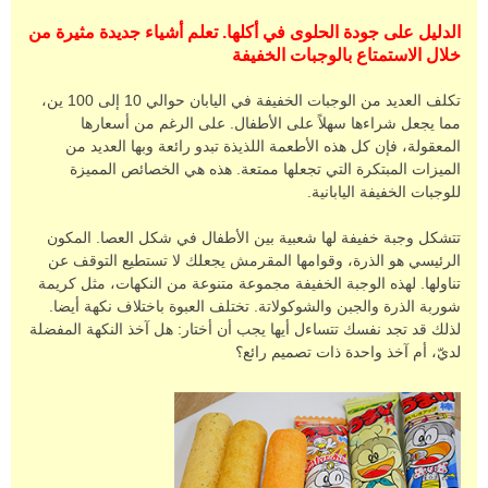
الدليل على جودة الحلوى في أكلها. تعلم أشياء جديدة مثيرة من
خلال الاستمتاع بالوجبات الخفيفة
تكلف العديد من الوجبات الخفيفة في اليابان حوالي 10 إلى 100 ين،
مما يجعل شراءها سهلاً على الأطفال. على الرغم من أسعارها
المعقولة، فإن كل هذه الأطعمة اللذيذة تبدو رائعة وبها العديد من
الميزات المبتكرة التي تجعلها ممتعة. هذه هي الخصائص المميزة
للوجبات الخفيفة اليابانية.
تتشكل وجبة خفيفة لها شعبية بين الأطفال في شكل العصا. المكون
الرئيسي هو الذرة، وقوامها المقرمش يجعلك لا تستطيع التوقف عن
تناولها. لهذه الوجبة الخفيفة مجموعة متنوعة من النكهات، مثل كريمة
شوربة الذرة والجبن والشوكولاتة. تختلف العبوة باختلاف نكهة أيضا.
لذلك قد تجد نفسك تتساءل أيها يجب أن أختار: هل آخذ النكهة المفضلة
لديّ، أم آخذ واحدة ذات تصميم رائع؟