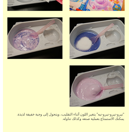
"نيرو-نيرو-نيرو-نيه" يتغير اللون أثناء التقليب، ويتحول إلى وجبة خفيفة لذيذة.
يمكنك الاستمتاع بعملية صنعه وكذلك تناوله.