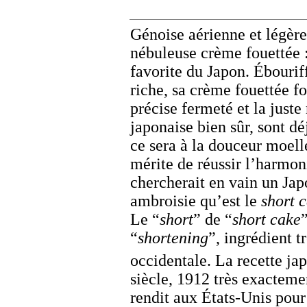
Génoise aérienne et légère,
nébuleuse crème fouettée :
favorite du Japon. Ébouriff
riche, sa crème fouettée fo
précise fermeté et la juste
japonaise bien sûr, sont dé
ce sera à la douceur moell
mérite de réussir l’harmoni
chercherait en vain un Jap
ambroisie qu’est le
short 
Le “
short
” de “
short cake
“
shortening
”, ingrédient t
occidentale. La recette j
siècle, 1912 très exacteme
rendit aux États-Unis pour