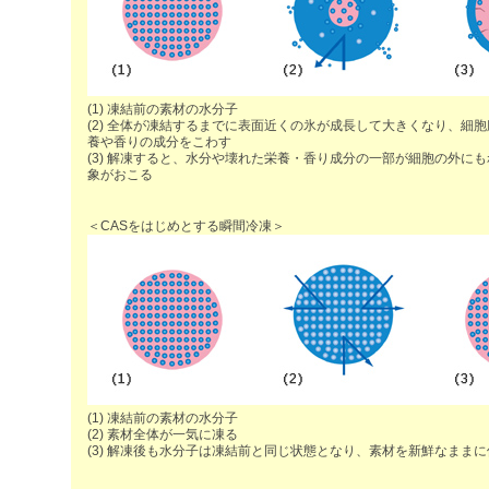
(1) 凍結前の素材の水分子
(2) 全体が凍結するまでに表面近くの氷が成長して大きくなり、細
養や香りの成分をこわす
(3) 解凍すると、水分や壊れた栄養・香り成分の一部が細胞の外に
象がおこる
＜CASをはじめとする瞬間冷凍＞
(1) 凍結前の素材の水分子
(2) 素材全体が一気に凍る
(3) 解凍後も水分子は凍結前と同じ状態となり、素材を新鮮なままに