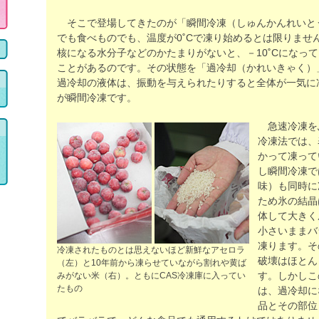
そこで登場してきたのが「瞬間冷凍（しゅんかんれいと
でも食べものでも、温度が0˚Cで凍り始めるとは限りませ
核になる水分子などのかたまりがないと、－10˚Cになっ
ことがあるのです。その状態を「過冷却（かれいきゃく）
過冷却の液体は、振動を与えられたりすると全体が一気に
が瞬間冷凍です。
急速冷凍を
冷凍法では、
かって凍って
し瞬間冷凍で
味）も同時に
ため氷の結晶
体して大きく
小さいままバ
凍ります。そ
冷凍されたものとは思えないほど新鮮なアセロラ
破壊はほとん
（左）と10年前から凍らせていながら割れや黄ば
す。しかしこ
みがない米（右）。ともにCAS冷凍庫に入ってい
たもの
は、過冷却に
品とその部位