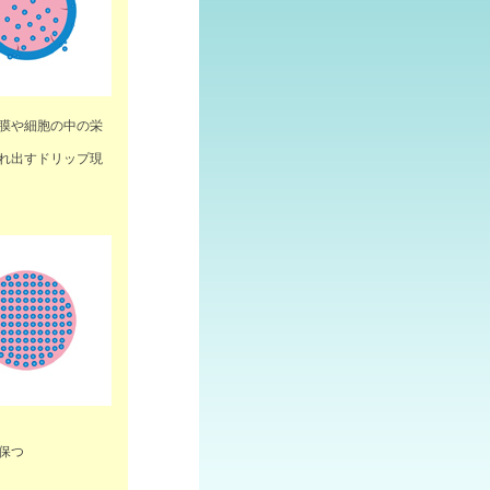
胞膜や細胞の中の栄
もれ出すドリップ現
保つ