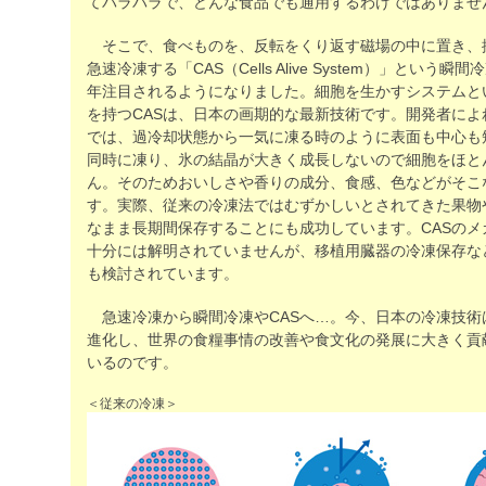
てバラバラで、どんな食品でも通用するわけではありませ
そこで、食べものを、反転をくり返す磁場の中に置き、
急速冷凍する「CAS（Cells Alive System）」という
年注目されるようになりました。細胞を生かすシステムと
を持つCASは、日本の画期的な最新技術です。開発者によ
では、過冷却状態から一気に凍る時のように表面も中心も
同時に凍り、氷の結晶が大きく成長しないので細胞をほと
ん。そのためおいしさや香りの成分、食感、色などがそこ
す。実際、従来の冷凍法ではむずかしいとされてきた果物
なまま長期間保存することにも成功しています。CASのメ
十分には解明されていませんが、移植用臓器の冷凍保存な
も検討されています。
急速冷凍から瞬間冷凍やCASへ…。今、日本の冷凍技術
進化し、世界の食糧事情の改善や食文化の発展に大きく貢
いるのです。
＜従来の冷凍＞