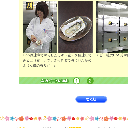
CAS冷凍庫で凍らせたカキ（左）を解凍して
アビー社のCAS冷凍
みると（右）、ついさっきまで海にいたかの
ような磯の香りがした