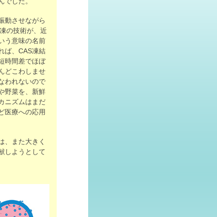
んでした。
振動させながら
瞬間冷凍の技術が、近
いう意味の名前
れば、CAS凍結
短時間差でほぼ
んどこわしませ
なわれないので
や野菜を、新鮮
カニズムはまだ
ど医療への応用
は、また大きく
献しようとして